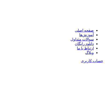
🧩در کمتر از یک دقیقه با کمترین ضایعات چیدمان کنید!
📞 پشتیبانی : 09126352217
صفحه اصلی
آموزش‌ها
سوالات متداول
دانلود رایگان
ارتباط با ما
وبلاگ
حساب کاربری