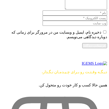
ذخیره نام، ایمیل و وبسایت من در مرورگر برای زمانی که
دوباره دیدگاهی می‌نویسم.
دیـگـه وقـتـت رو بـرای چـیـدمـان نـگـذار،
از این راحت تر امکان
نــــــــــداره …
همین حالا کسب و کار خودت رو متحول کن.