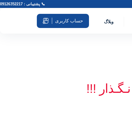
📞 پشتیبانی : 09126352217
حساب کاربری
وبلاگ
ـگـذار !!!