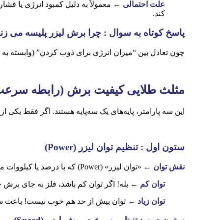
علت احتمالی ←
معمولاً به دلیل کمبود انرژی یا ف
کند.
پاسخ کوتاه به سوال : چرا برش لیزر پلیسه می زن
چون تعادل بین “میزان انرژی برای ذوب کردن” (وابسته به 
مثلث طلایی کیفیت برش (رابطه سرعت، 
این سه پارامتر، پایه‌های یک سه‌پایه هستند. اگر فقط یکی ا
ستون اول
:
تنظیم توان لیزر
(Power)
نقش توان ←
«توان لیزر» (Power) که با درصد یا کیلووات مشخص می‌شود، میزان انرژی لیزر برای ذوب کردن فلز را تعیین می‌کند.
توان کم ←
بله! اگر توان کم باشد، فلز به جای برش
توان زیاد ←
توان بیش از حد هم خوب نیست! باعث سوختگی لبه‌ها، گشاد شدن ب