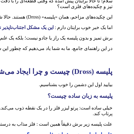
سلام! تا حالا برایتان پیش آمده که وقتی قطعه‌ای را با دقت
تیز و چکیده‌های فلزی است؟
این چکیده‌های مزاحم، همان «پلیسه» (Dross) هستند. حالا شما مانده‌اید و کلی زمان که باید صرف تمیزکاری و سنگ‌زنی شود. این یعنی اتلاف وقت، هزینه اضافی و کاهش کیفیت کار نهایی!
اما یک خبر خوب برایتان دارم :
این یک مشکل اجتناب‌ناپذیر 
برش تمیز و بدون پلیسه یک راز یا جادو نیست؛ بلکه یک
علم
در این راهنمای جامع، ما به شما یاد می‌دهیم که چطور این
پلیسه
(Dross)
چیست و چرا ایجاد می‌ش
بیایید اول این دشمن را خوب بشناسیم.
پلیسه به زبان ساده چیست؟
خیلی ساده است: پرتو لیزر فلز را در یک نقطه ذوب می‌کند.
پرتاب کند.
علت پلیسه زیر برش دقیقاً همین است : فلز مذاب به درست