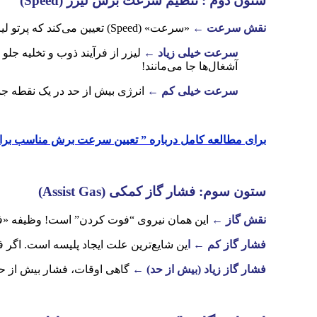
ستون دوم
:
تنظیم سرعت برش لیزر
(Speed)
نقش سرعت ←
«سرعت» (Speed) تعیین می‌کند که پرتو لیزر چقدر روی یک نقطه باقی بماند.
سرعت خیلی زیاد ←
لیزر از فرآیند ذوب و تخلیه جلو
آشغال‌ها جا می‌مانند!
سرعت خیلی کم
←
انرژی بیش از حد در یک نقطه ج
برای مطالعه کامل درباره ” تعیین سرعت برش مناسب برای 
ستون سوم
:
فشار گاز کمکی
(Assist Gas)
نقش گاز
←
این همان نیروی “فوت کردن” است! وظیفه «فشار گاز کمکی» (Assist Gas) این است که فلز مذا
فشار گاز کم ← ا
ین شایع‌ترین علت ایجاد پلیسه است. اگر 
فشار گاز زیاد (بیش از حد) ←
گاهی اوقات، فشار بیش از حد