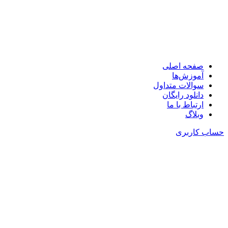
🧩در کمتر از یک دقیقه با کمترین ضایعات چیدمان کنید!
📞 پشتیبانی : 09126352217
صفحه اصلی
آموزش‌ها
سوالات متداول
دانلود رایگان
ارتباط با ما
وبلاگ
حساب کاربری