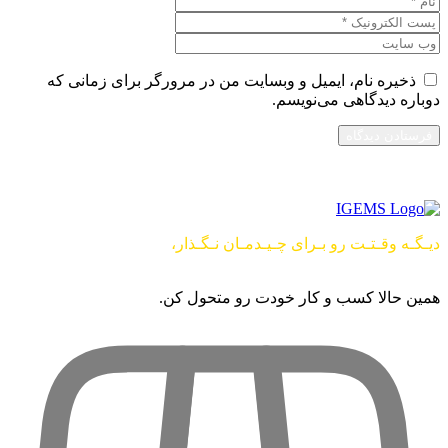
ذخیره نام، ایمیل و وبسایت من در مرورگر برای زمانی که
دوباره دیدگاهی می‌نویسم.
دیـگـه وقـتـت رو بـرای چـیـدمـان نـگـذار،
از این راحت تر امکان
نــــــــــداره …
همین حالا کسب و کار خودت رو متحول کن.