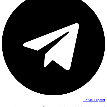
Eeitaa
Eaparat