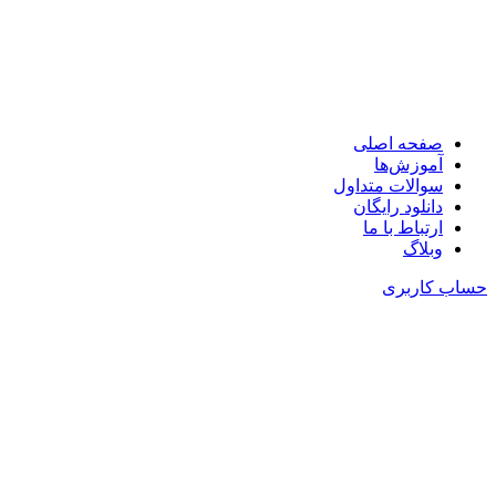
🧩در کمتر از یک دقیقه با کمترین ضایعات چیدمان کنید!
📞 پشتیبانی : 09126352217
صفحه اصلی
آموزش‌ها
سوالات متداول
دانلود رایگان
ارتباط با ما
وبلاگ
حساب کاربری