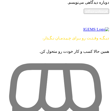
دوباره دیدگاهی می‌نویسم.
دیـگـه وقـتـت رو بـرای چـیـدمـان نـگـذار،
از این راحت تر امکان
نــــــــــداره …
همین حالا کسب و کار خودت رو متحول کن.