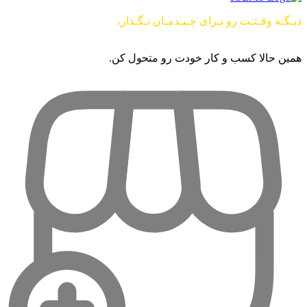
دیـگـه وقـتـت رو بـرای چـیـدمـان نـگـذار،
از این راحت تر امکان
نــــــــــداره …
همین حالا کسب و کار خودت رو متحول کن.