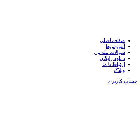
🧩در کمتر از یک دقیقه با کمترین ضایعات چیدمان کنید!
📞 پشتیبانی : 09126352217
صفحه اصلی
آموزش‌ها
سوالات متداول
دانلود رایگان
ارتباط با ما
وبلاگ
حساب کاربری